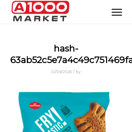
hash-
63ab52c5e7a4c49c751469f
/
02/06/2026
by