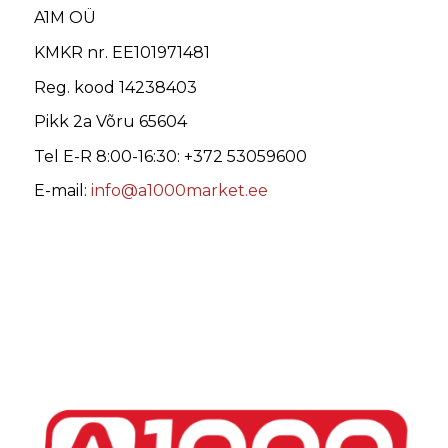
A1M OÜ
KMKR nr. EE101971481
Reg. kood 14238403
Pikk 2a Võru 65604
Tel E-R 8:00-16:30: +372 53059600
E-mail:
info@a1000market.ee