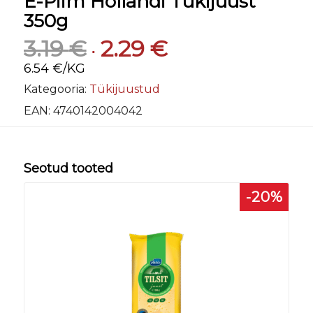
E-Piim Hollandi Tükijuust
350g
Algne
Praegune
3.19
€
2.29
€
hind
hind
6.54 €/KG
oli:
on:
Kategooria:
Tükijuustud
3.19 €.
2.29 €.
EAN:
4740142004042
Seotud tooted
-20%