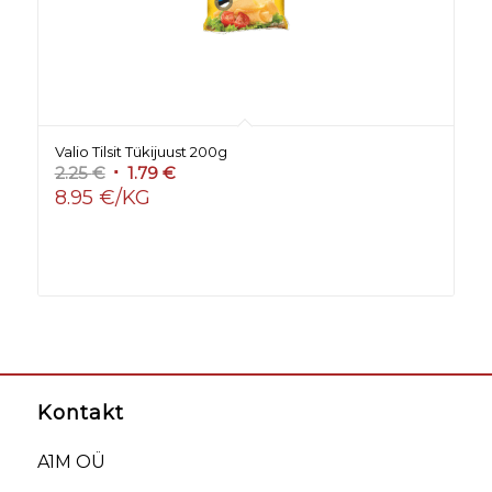
Valio Tilsit Tükijuust 200g
Algne
Praegune
2.25
€
1.79
€
8.95 €/KG
hind
hind
oli:
on:
2.25 €.
1.79 €.
Kontakt
A1M OÜ